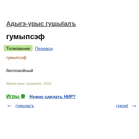
Адыгэ-урыс гущыIалъ
гумыпсэф
Толкование
Перевод
гумыпсэф
беспокойный
Адыгэ-урыс гущыIалъ
.
2014
.
Игры ⚽
Нужно сделать НИР?
гумызагъ
гумэкI